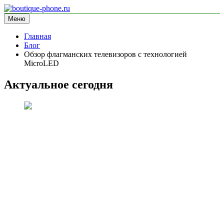
Перейти
к
Меню
boutique-phone.ru
информационный сайт
содержимому
Главная
Блог
Обзор флагманских телевизоров с технологией
MicroLED
Актуальное сегодня