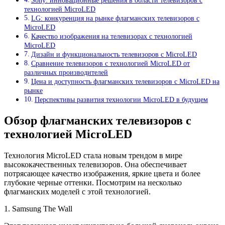
Sony: инновационные решения в области телевизоров с
технологией MicroLED
LG: конкуренция на рынке флагманских телевизоров с
MicroLED
Качество изображения на телевизорах с технологией
MicroLED
Дизайн и функциональность телевизоров с MicroLED
Сравнение телевизоров с технологией MicroLED от
различных производителей
Цена и доступность флагманских телевизоров с MicroLED на
рынке
Перспективы развития технологии MicroLED в будущем
Обзор флагманских телевизоров с
технологией MicroLED
Технология MicroLED стала новым трендом в мире
высококачественных телевизоров. Она обеспечивает
потрясающее качество изображения, яркие цвета и более
глубокие черные оттенки. Посмотрим на несколько
флагманских моделей с этой технологией.
1. Samsung The Wall