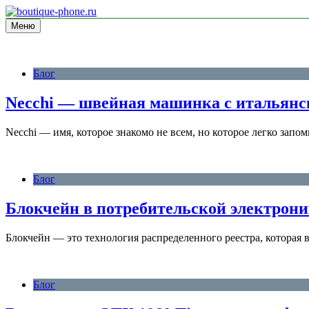
Перейти
к
Меню
информационный сайт
содержимому
boutique-phone.ru
Блог
Necchi — швейная машинка с итальянск
Necchi — имя, которое знакомо не всем, но которое легко запо
Блог
Блокчейн в потребительской электрони
Блокчейн — это технология распределенного реестра, которая
Блог