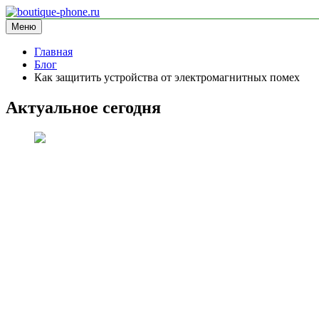
Перейти
к
Меню
boutique-phone.ru
информационный сайт
содержимому
Главная
Блог
Как защитить устройства от электромагнитных помех
Актуальное сегодня